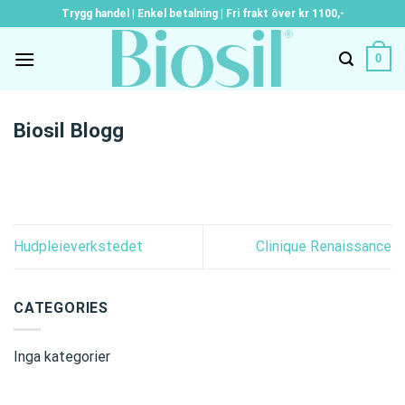
Skip
Trygg handel | Enkel betalning | Fri frakt över kr 1100,-
to
content
0
Biosil Blogg
Hudpleieverkstedet
Clinique Renaissance
CATEGORIES
Inga kategorier