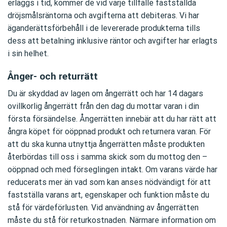
erläggs i tid, kommer de vid varje tillfälle fastställda
dröjsmålsräntorna och avgifterna att debiteras. Vi har
äganderättsförbehåll i de levererade produkterna tills
dess att betalning inklusive räntor och avgifter har erlagts
i sin helhet.
Ånger- och returrätt
Du är skyddad av lagen om ångerrätt och har 14 dagars
ovillkorlig ångerrätt från den dag du mottar varan i din
första försändelse. Ångerrätten innebär att du har rätt att
ångra köpet för oöppnad produkt och returnera varan. För
att du ska kunna utnyttja ångerrätten måste produkten
återbördas till oss i samma skick som du mottog den –
oöppnad och med förseglingen intakt. Om varans värde har
reducerats mer än vad som kan anses nödvändigt för att
fastställa varans art, egenskaper och funktion måste du
stå för värdeförlusten. Vid användning av ångerrätten
måste du stå för returkostnaden. Närmare information om