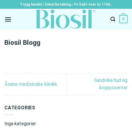
Skip
Trygg handel | Enkel betalning | Fri frakt över kr 1100,-
to
content
0
Biosil Blogg
Sandvika hud og
Åsane medisinske klinikk
kroppssenter
CATEGORIES
Inga kategorier