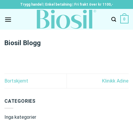
Skip
Trygg handel | Enkel betalning | Fri frakt över kr 1100,-
to
content
0
Biosil Blogg
Bortskjemt
Klinikk Adine
CATEGORIES
Inga kategorier