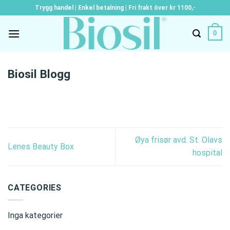
Skip
Trygg handel | Enkel betalning | Fri frakt över kr 1100,-
to
content
0
Biosil Blogg
Øya frisør avd. St. Olavs
Lenes Beauty Box
hospital
CATEGORIES
Inga kategorier