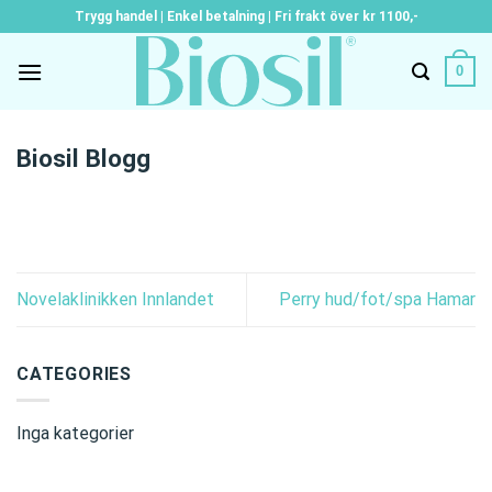
Skip
Trygg handel | Enkel betalning | Fri frakt över kr 1100,-
to
content
0
Biosil Blogg
Novelaklinikken Innlandet
Perry hud/fot/spa Hamar
CATEGORIES
Inga kategorier