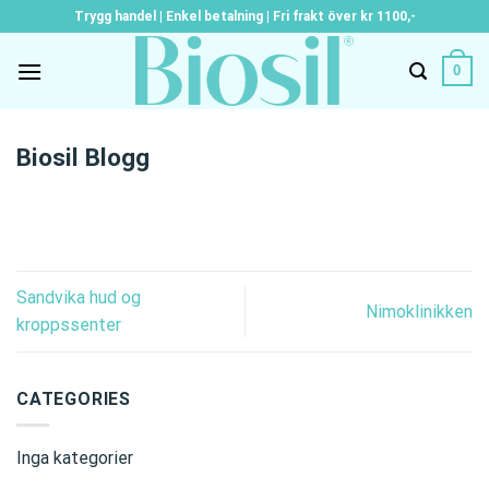
Skip
Trygg handel | Enkel betalning | Fri frakt över kr 1100,-
to
content
0
Biosil Blogg
Sandvika hud og
Nimoklinikken
kroppssenter
CATEGORIES
Inga kategorier