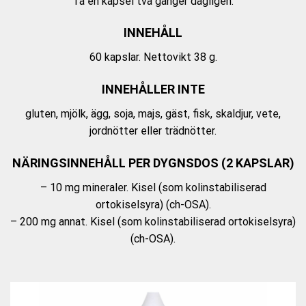
Ta en kapsel två gånger dagligen.
INNEHÅLL
60 kapslar. Nettovikt 38 g.
INNEHÅLLER INTE
gluten, mjölk, ägg, soja, majs, gäst, fisk, skaldjur, vete,
jordnötter eller trädnötter.
NÄRINGSINNEHÅLL PER DYGNSDOS (2 KAPSLAR)
– 10 mg mineraler. Kisel (som kolinstabiliserad
ortokiselsyra) (ch-OSA).
– 200 mg annat. Kisel (som kolinstabiliserad ortokiselsyra)
(ch-OSA).